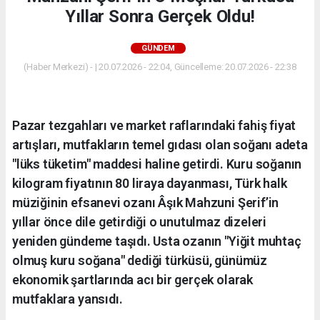
Yıllar Sonra Gerçek Oldu!
GÜNDEM
(Haber Merkezi) - | 20.07.2026 - 22:04, Güncelleme: 20.07.2026 - 22:38
Pazar tezgahları ve market raflarındaki fahiş fiyat
artışları, mutfakların temel gıdası olan soğanı adeta
"lüks tüketim" maddesi haline getirdi. Kuru soğanın
kilogram fiyatının 80 liraya dayanması, Türk halk
müziğinin efsanevi ozanı Âşık Mahzuni Şerif’in
yıllar önce dile getirdiği o unutulmaz dizeleri
yeniden gündeme taşıdı. Usta ozanın "Yiğit muhtaç
olmuş kuru soğana" dediği türküsü, günümüz
ekonomik şartlarında acı bir gerçek olarak
mutfaklara yansıdı.