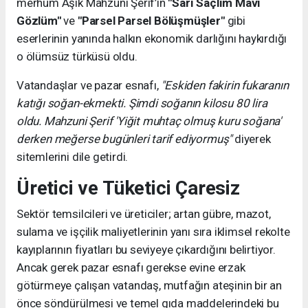
merhum Âşık Mahzuni Şerif’in
"Sarı Saçlım Mavi
Gözlüm"
ve
"Parsel Parsel Bölüşmüşler"
gibi
eserlerinin yanında halkın ekonomik darlığını haykırdığı
o ölümsüz türküsü oldu.
Vatandaşlar ve pazar esnafı,
"Eskiden fakirin fukaranın
katığı soğan-ekmekti. Şimdi soğanın kilosu 80 lira
oldu. Mahzuni Şerif 'Yiğit muhtaç olmuş kuru soğana'
derken meğerse bugünleri tarif ediyormuş"
diyerek
sitemlerini dile getirdi.
Üretici ve Tüketici Çaresiz
Sektör temsilcileri ve üreticiler; artan gübre, mazot,
sulama ve işçilik maliyetlerinin yanı sıra iklimsel rekolte
kayıplarının fiyatları bu seviyeye çıkardığını belirtiyor.
Ancak gerek pazar esnafı gerekse evine erzak
götürmeye çalışan vatandaş, mutfağın ateşinin bir an
önce söndürülmesi ve temel gıda maddelerindeki bu