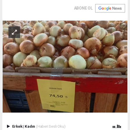
ABONE OL
Erkek
|
Kadın
(Haberi Sesli Oku)