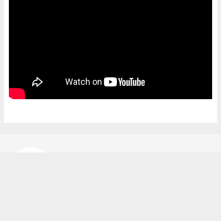
Bekir Karakuş
bekir@ipekyoluhaber.net
Okuyucu Yorumları
(0)