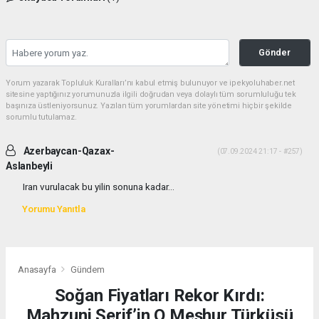
Gönder
Yorum yazarak Topluluk Kuralları’nı kabul etmiş bulunuyor ve ipekyoluhaber.net
sitesine yaptığınız yorumunuzla ilgili doğrudan veya dolaylı tüm sorumluluğu tek
başınıza üstleniyorsunuz. Yazılan tüm yorumlardan site yönetimi hiçbir şekilde
sorumlu tutulamaz.
Azerbaycan-Qazax-
(07.09.2024 21:17 - #257)
Aslanbeyli
Iran vurulacak bu yilin sonuna kadar...
Yorumu Yanıtla
Anasayfa
Gündem
Soğan Fiyatları Rekor Kırdı:
Mahzuni Şerif’in O Meşhur Türküsü