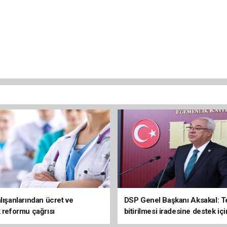
lışanlarından ücret ve
DSP Genel Başkanı Aksakal: T
k reformu çağrısı
bitirilmesi iradesine destek içi
imzalayacağım