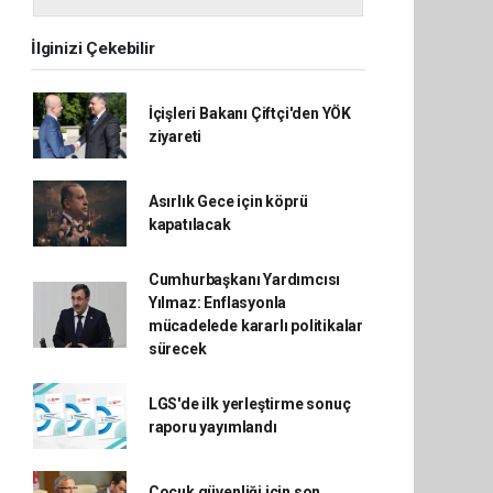
İlginizi Çekebilir
İçişleri Bakanı Çiftçi'den YÖK
ziyareti
Asırlık Gece için köprü
kapatılacak
Cumhurbaşkanı Yardımcısı
Yılmaz: Enflasyonla
mücadelede kararlı politikalar
sürecek
LGS'de ilk yerleştirme sonuç
raporu yayımlandı
Çocuk güvenliği için son