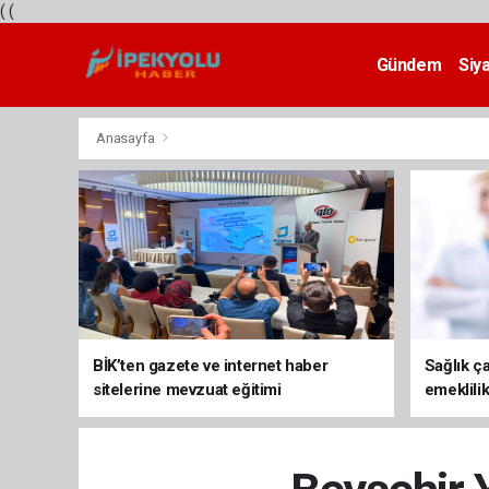
(
(
Gündem
Siy
Teknoloji
Anasayfa
BİK’ten gazete ve internet haber
Sağlık ça
sitelerine mevzuat eğitimi
emeklili