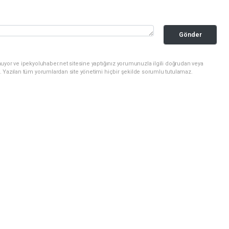
Gönder
uyor ve ipekyoluhaber.net sitesine yaptığınız yorumunuzla ilgili doğrudan veya
. Yazılan tüm yorumlardan site yönetimi hiçbir şekilde sorumlu tutulamaz.