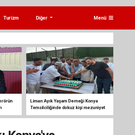
Turizm
Diğer
Menü
erörün
Liman Ayık Yaşam Derneği Konya
n
Temsilciliğinde dokuz kişi mezuniyet
sevinci yaşadı