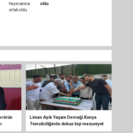
oldu
erörün
Liman Ayık Yaşam Derneği Konya
n
Temsilciliğinde dokuz kişi mezuniyet
sevinci yaşadı