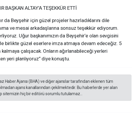
IR BAŞKAN ALTAY’A TEŞEKKÜR ETTİ
 da Beyşehir için güzel projeler hazırladıklarını dile
anıma ve mesai arkadaşlarına sonsuz teşekkür ediyorum.
rliyoruz. Uğur başkanımızın da Beyşehir’e olan sevgisini
erle birlikte güzel eserlere imza atmaya devam edeceğiz. 5
 kalmaya çalışacak. Onların ağırlanabileceği yerleri
n yeri planlıyoruz” diye konuştu.
yaz Haber Ajansı (BHA) ve diğer ajanslar tarafından eklenen tüm
 olmadan ajans kanallarından çekilmektedir. Bu haberlerde yer alan
 sitemizin hiç bir editörü sorumlu tutulamaz...