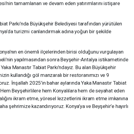
si’nin tamamlanan ve devam eden yatırımlarını istişare
iat Parkı’nda Büyükşehir Belediyesi tarafından yürütülen
onya’da turizmi canlandırmak adına yoğun bir şekilde
Konya’nın en önemli ilçelerinden birisi olduğunu vurgulayan
neli’nin yapılmasından sonra Beyşehir-Antalya istikametinde
 Yaka Manastır Tabiat Parkı’ndayız. Bu alan Büyükşehir
izin kullandığı göl manzaralı bir restoranımızı ve 9
oruz. İnşallah 2025’in bahar aylarında Yaka Manastır Tabiat
ek. Hem Beyşehirlilere hem Konyalılara hem de seyahat eden
lığını ikram etme, yöresel lezzetlerini ikram etme imkanına
ha şehrimize kazandırıyoruz. Konya’ya ve Beyşehir’e hayırlı