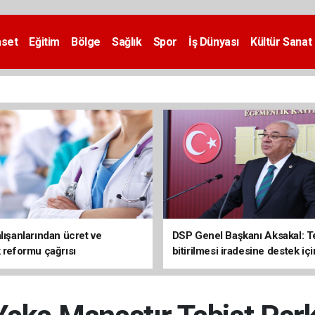
aset
Eğitim
Bölge
Sağlık
Spor
İş Dünyası
Kültür Sanat
lışanlarından ücret ve
DSP Genel Başkanı Aksakal: T
k reformu çağrısı
bitirilmesi iradesine destek içi
imzalayacağım