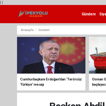
(
(
Gündem
Siy
Teknoloji
Anasayfa
Gündem
Cumhurbaşkanı Erdoğan’dan 'Terörsüz
Osman Ga
Türkiye' mesajı
başlayac
üretimi 8