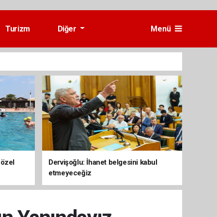
Turizm
Diğer
Menü
 özel
Dervişoğlu: İhanet belgesini kabul
etmeyeceğiz