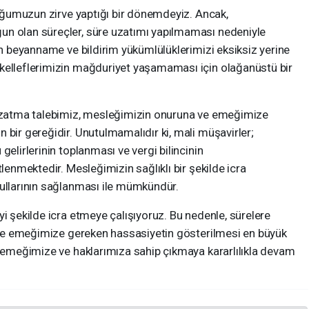
nluğumuzun zirve yaptığı bir dönemdeyiz. Ancak,
un olan süreçler, süre uzatımı yapılmaması nedeniyle
dan beyanname ve bildirim yükümlülüklerimizi eksiksiz yerine
kelleflerimizin mağduriyet yaşamaması için olağanüstü bir
 uzatma talebimiz, mesleğimizin onuruna ve emeğimize
 bir gereğidir. Unutulmamalıdır ki, mali müşavirler;
gelirlerinin toplanması ve vergi bilincinin
tlenmektedir. Mesleğimizin sağlıklı bir şekilde icra
şullarının sağlanması ile mümkündür.
yi şekilde icra etmeye çalışıyoruz. Bu nedenle, sürelere
sı ve emeğimize gereken hassasiyetin gösterilmesi en büyük
, emeğimize ve haklarımıza sahip çıkmaya kararlılıkla devam