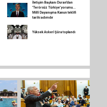
İletişim Başkanı Duran'dan
'Terörsüz Türkiye' yorumu...
Millî Dayanışma Kanun teklifi
tarihi adımdır
Yüksek Askerî Şûra toplandı