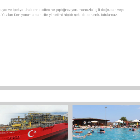
uyor ve ipekyoluhaber.net sitesine yaptığınız yorumunuzla ilgili doğrudan veya
. Yazılan tüm yorumlardan site yönetimi hiçbir şekilde sorumlu tutulamaz.