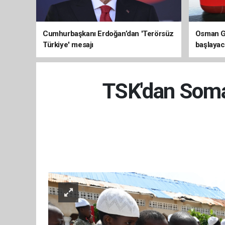
Cumhurbaşkanı Erdoğan’dan 'Terörsüz
Osman Ga
Türkiye' mesajı
başlayac
üretimi 8
TSK'dan Somal