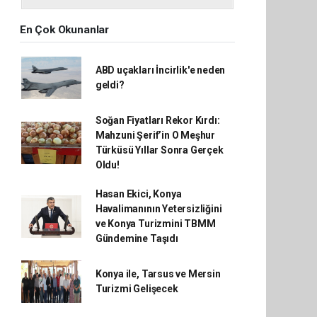
En Çok Okunanlar
ABD uçakları İncirlik'e neden
geldi?
Soğan Fiyatları Rekor Kırdı:
Mahzuni Şerif’in O Meşhur
Türküsü Yıllar Sonra Gerçek
Oldu!
Hasan Ekici, Konya
Havalimanının Yetersizliğini
ve Konya Turizmini TBMM
Gündemine Taşıdı
Konya ile, Tarsus ve Mersin
Turizmi Gelişecek