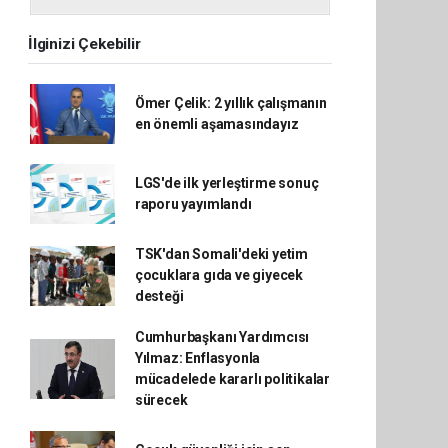
İlginizi Çekebilir
Ömer Çelik: 2 yıllık çalışmanın
en önemli aşamasındayız
LGS'de ilk yerleştirme sonuç
raporu yayımlandı
TSK'dan Somali'deki yetim
çocuklara gıda ve giyecek
desteği
Cumhurbaşkanı Yardımcısı
Yılmaz: Enflasyonla
mücadelede kararlı politikalar
sürecek