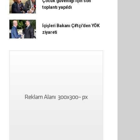
Çocuk güvenliği için son
toplantı yapıldı
İçişleri Bakanı Çiftçi'den YÖK
ziyareti