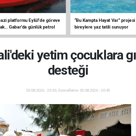
zi platformu Eylül'de göreve
“Bu Kampta Hayat Var” projesi
ak... Gabar’da günlük petrol
bireylere yaz tatili sunuyor
3 bin 200 varile ulaştı
i'deki yetim çocuklara g
desteği
03.08.2026 - 20:45, Güncelleme: 03.08.2026 - 20:45