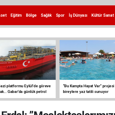
aset
Eğitim
Bölge
Sağlık
Spor
İş Dünyası
Kültür Sanat
zi platformu Eylül'de göreve
“Bu Kampta Hayat Var” projesi
ak... Gabar’da günlük petrol
bireylere yaz tatili sunuyor
3 bin 200 varile ulaştı