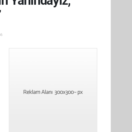
ın Yanındayız,
”
56