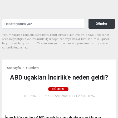
Gönder
Yorum yazarak Topluluk Kuralları’nı kabul etmiş bulunuyor ve ipekyoluhaber.net
sitesine yaptığınız yorumunuzla ilgili doğrudan veya dolaylı tüm sorumluluğu tek
başınıza üstleniyorsunuz. Yazılan tüm yorumlardan site yönetimi hiçbir şekilde
sorumlu tutulamaz.
Anasayfa
Gündem
ABD uçakları İncirlik'e neden geldi?
GÜNDEM
01.11.2023 - 13:27, Güncelleme: 03.11.2023 - 10:57
İncirlik’e gelen ABD uçaklarına ilişkin açıklama