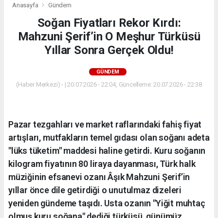
Anasayfa
Gündem
Soğan Fiyatları Rekor Kırdı:
Mahzuni Şerif’in O Meşhur Türküsü
Yıllar Sonra Gerçek Oldu!
GÜNDEM
(Haber Merkezi) - | 20.07.2026 - 22:04, Güncelleme: 20.07.2026 - 22:38
Pazar tezgahları ve market raflarındaki fahiş fiyat
artışları, mutfakların temel gıdası olan soğanı adeta
"lüks tüketim" maddesi haline getirdi. Kuru soğanın
kilogram fiyatının 80 liraya dayanması, Türk halk
müziğinin efsanevi ozanı Âşık Mahzuni Şerif’in
yıllar önce dile getirdiği o unutulmaz dizeleri
yeniden gündeme taşıdı. Usta ozanın "Yiğit muhtaç
olmuş kuru soğana" dediği türküsü, günümüz