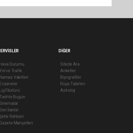
ERVİSLER
DİĞER
Hava Durumu
Sitede Ara
Yol ve Trafik
Anketler
Namaz Vakitleri
Biyografiler
Eczaneler
Rüya Tabirleri
Lig Fikstürü
Astroloji
Tarihte Bugün
Sinemalar
Seri İlanlar
Şehir Rehberi
Gazete Manşetleri