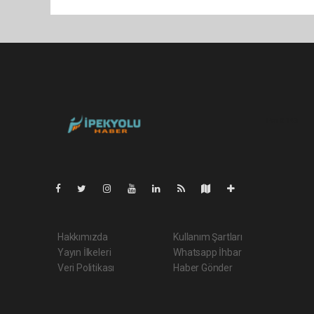
Pro-0.143
Hakkımızda
Kullanım Şartları
Yayın İlkeleri
Whatsapp İhbar
Veri Politikası
Haber Gönder