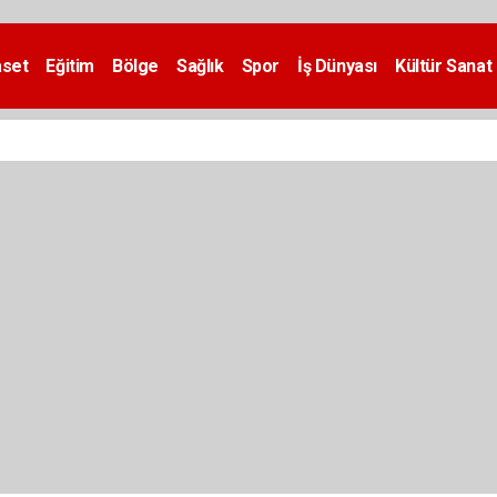
aset
Eğitim
Bölge
Sağlık
Spor
İş Dünyası
Kültür Sanat