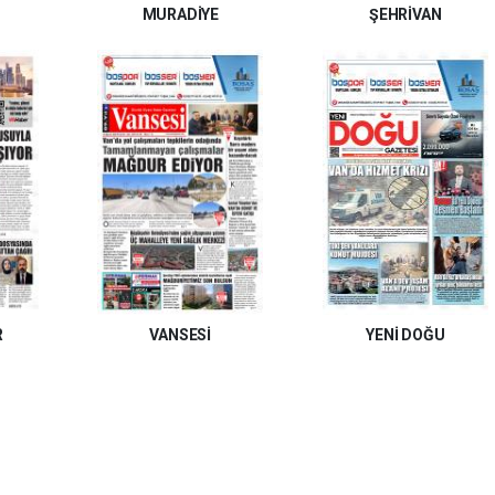
MURADİYE
ŞEHRİVAN
R
VANSESİ
YENİ DOĞU