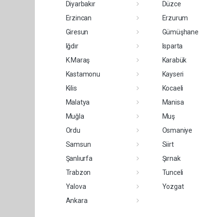
Diyarbakır
Düzce
Erzincan
Erzurum
Giresun
Gümüşhane
Iğdır
Isparta
K.Maraş
Karabük
Kastamonu
Kayseri
Kilis
Kocaeli
Malatya
Manisa
Muğla
Muş
Ordu
Osmaniye
Samsun
Siirt
Şanlıurfa
Şırnak
Trabzon
Tunceli
Yalova
Yozgat
Ankara