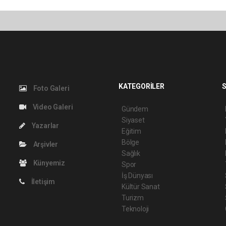
KATEGORİLER
S
Foto Galeri
Video Galeri
Gündem
Siyaset
Yazarlar
Eğitim
Bölge
Arşivler
Sağlık
Künyemiz
Spor
İş Dünyası
İletişim
Kültür Sanat
Turizm
Teknoloji