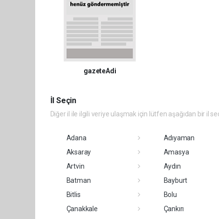
gazeteAdi
İl Seçin
Diğer il ile ilgili veriye ulaşmak için lütfen aşağıdan bir il se
Adana
Adıyaman
Aksaray
Amasya
Artvin
Aydın
Batman
Bayburt
Bitlis
Bolu
Çanakkale
Çankırı