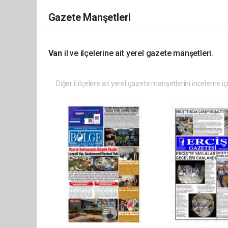
Gazete Manşetleri
Van
il ve ilçelerine ait yerel gazete manşetleri.
Diğer il ilçelere ait yerel gazete manşetlerini inceleme iç