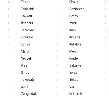
Edirne
Elazığ
Eskişehir
Gaziantep
Hakkari
Hatay
İstanbul
İzmir
Karaman
Kars
Kırıkkale
Kırşehir
Konya
Kütahya
Mardin
Mersin
Nevşehir
Niğde
Rize
Sakarya
Sinop
Sivas
Tekirdağ
Tokat
Uşak
Van
Zonguldak
Kırklareli