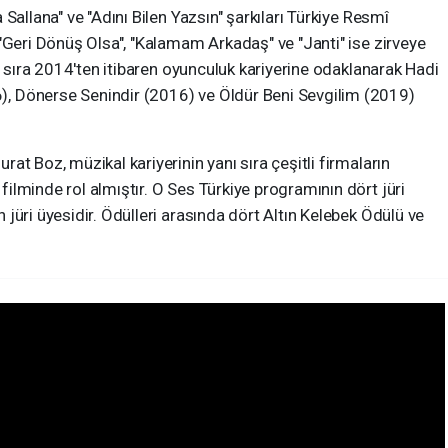
 Sallana" ve "Adını Bilen Yazsın" şarkıları Türkiye Resmî
 "Geri Dönüş Olsa", "Kalamam Arkadaş" ve "Janti" ise zirveye
anı sıra 2014'ten itibaren oyunculuk kariyerine odaklanarak Hadi
), Dönerse Senindir (2016) ve Öldür Beni Sevgilim (2019)
rat Boz, müzikal kariyerinin yanı sıra çeşitli firmaların
ilminde rol almıştır. O Ses Türkiye programının dört jüri
 jüri üyesidir. Ödülleri arasında dört Altın Kelebek Ödülü ve