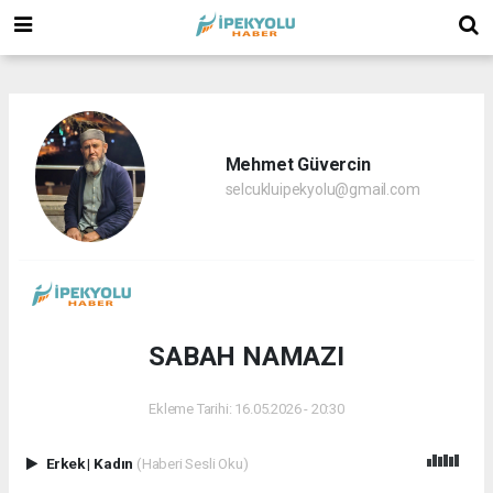
(
(
(
Mehmet Güvercin
selcukluipekyolu@gmail.com
SABAH NAMAZI
Ekleme Tarihi: 16.05.2026 - 20:30
Erkek
|
Kadın
(Haberi Sesli Oku)