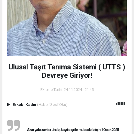
Ulusal Taşıt Tanıma Sistemi ( UTTS )
Devreye Giriyor!
Ekleme Tarihi: 24.11.2024 - 21:45
Erkek
|
Kadın
(Haberi Sesli Oku)
Akaryakıt sektöründe, kayıt dışı ile mücadele için 1 Ocak 2025