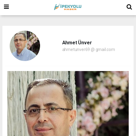
(
(
(
Ahmet Ünver
ahmetunver69 @ gmail.com