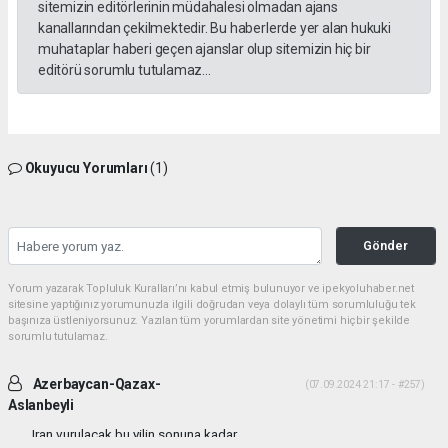
sitemizin editörlerinin müdahalesi olmadan ajans
kanallarından çekilmektedir. Bu haberlerde yer alan hukuki
muhataplar haberi geçen ajanslar olup sitemizin hiç bir
editörü sorumlu tutulamaz...
Okuyucu Yorumları
(1)
Gönder
Yorum yazarak Topluluk Kuralları’nı kabul etmiş bulunuyor ve ipekyoluhaber.net
sitesine yaptığınız yorumunuzla ilgili doğrudan veya dolaylı tüm sorumluluğu tek
başınıza üstleniyorsunuz. Yazılan tüm yorumlardan site yönetimi hiçbir şekilde
sorumlu tutulamaz.
Azerbaycan-Qazax-
(07.09.2024 21:17 - #257)
Aslanbeyli
Iran vurulacak bu yilin sonuna kadar...