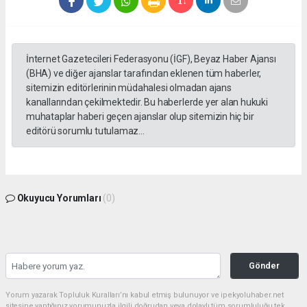
İnternet Gazetecileri Federasyonu (İGF), Beyaz Haber Ajansı
(BHA) ve diğer ajanslar tarafından eklenen tüm haberler,
sitemizin editörlerinin müdahalesi olmadan ajans
kanallarından çekilmektedir. Bu haberlerde yer alan hukuki
muhataplar haberi geçen ajanslar olup sitemizin hiç bir
editörü sorumlu tutulamaz...
Okuyucu Yorumları
(0)
Gönder
Yorum yazarak Topluluk Kuralları’nı kabul etmiş bulunuyor ve ipekyoluhaber.net
sitesine yaptığınız yorumunuzla ilgili doğrudan veya dolaylı tüm sorumluluğu tek