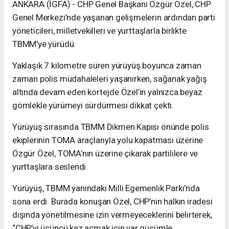
ANKARA (İGFA) - CHP Genel Başkanı Özgür Özel, CHP
Genel Merkezi’nde yaşanan gelişmelerin ardından parti
yöneticileri, milletvekilleri ve yurttaşlarla birlikte
TBMM'ye yürüdü.
Yaklaşık 7 kilometre süren yürüyüş boyunca zaman
zaman polis müdahaleleri yaşanırken, sağanak yağış
altında devam eden kortejde Özel’in yalnızca beyaz
gömlekle yürümeyi sürdürmesi dikkat çekti.
Yürüyüş sırasında TBMM Dikmen Kapısı önünde polis
ekiplerinin TOMA araçlarıyla yolu kapatması üzerine
Özgür Özel, TOMA’nın üzerine çıkarak partililere ve
yurttaşlara seslendi.
Yürüyüş, TBMM yanındaki Milli Egemenlik Parkı’nda
sona erdi. Burada konuşan Özel, CHP’nin halkın iradesi
dışında yönetilmesine izin vermeyeceklerini belirterek,
“CHP’yi üçüncü kez açmak için var gücümle