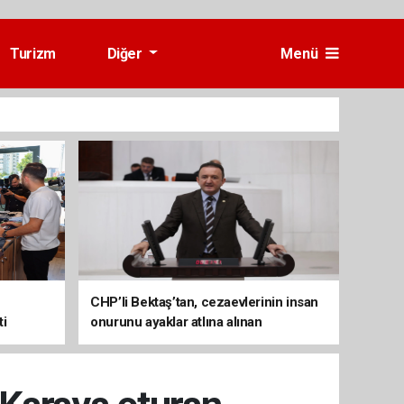
Turizm
Diğer
Menü
CHP’li Bektaş’tan, cezaevlerinin insan
ti
onurunu ayaklar atlına alınan
mekânlara dönüşmesine tepki