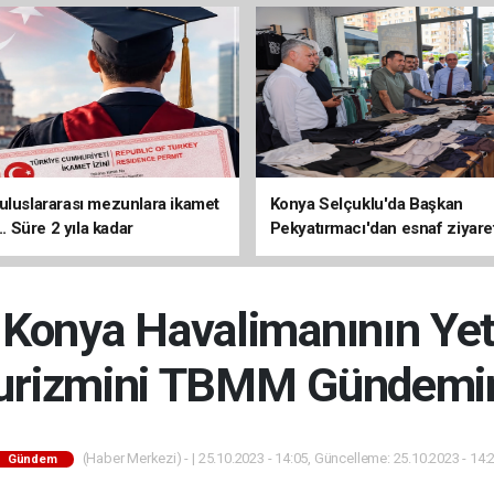
uluslararası mezunlara ikamet
Konya Selçuklu'da Başkan
... Süre 2 yıla kadar
Pekyatırmacı'dan esnaf ziyare
ilecek
 Konya Havalimanının Yete
urizmini TBMM Gündemin
(Haber Merkezi) - | 25.10.2023 - 14:05, Güncelleme: 25.10.2023 - 14:
Gündem