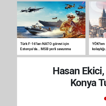
Türk F-16'ları NATO görevi için
YÖK'ten 
Estonya'da... MSB yerli savunma
kolaylığı
sistemleriyle güçleniyor
uzatılab
Hasan Ekici,
Konya T