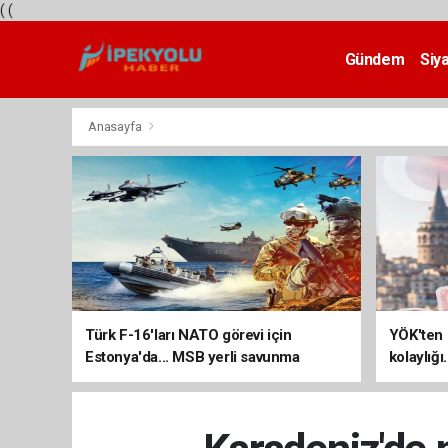
(
(
Gündem
Siy
Teknoloji
Anasayfa
Türk F-16'ları NATO görevi için
YÖK'ten 
Estonya'da... MSB yerli savunma
kolaylığı
sistemleriyle güçleniyor
uzatılab