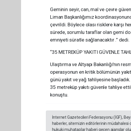
Geminin seyir, can, mal ve çevre güvenl
Liman Başkanlığımız koordinasyonunda 
çevrildi. Böylece olası risklere karşı 
sürede, sorumlu taraflar olan gemi don
emniyeti süratle sağlanacaktır .” dedi.
“35 METREKÜP YAKITI GÜVENLE TAHL
Ulaştırma ve Altyapı Bakanlığı'nın resm
operasyonun en kritik bölümünün yakıt 
günü yakıt ve yağ tahliyesine başladı
35 metreküp yakıtı güvenle tahliye etti
konuştu.
İnternet Gazetecileri Federasyonu (İGF), Be
haberler, sitemizin editörlerinin müdahalesi
hukuki muhataplar haberi geçen ajanslar olup