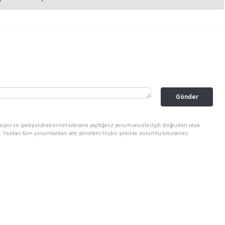
Gönder
uyor ve ipekyoluhaber.net sitesine yaptığınız yorumunuzla ilgili doğrudan veya
. Yazılan tüm yorumlardan site yönetimi hiçbir şekilde sorumlu tutulamaz.