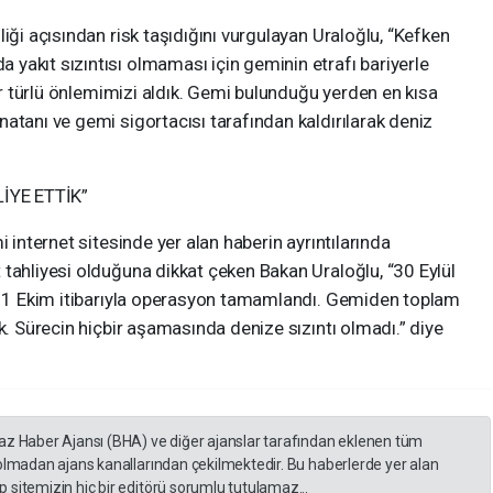
iği açısından risk taşıdığını vurgulayan Uraloğlu, “Kefken
yakıt sızıntısı olmaması için geminin etrafı bariyerle
her türlü önlemimizi aldık. Gemi bulunduğu yerden en kısa
atanı ve gemi sigortacısı tarafından kaldırılarak deniz
İYE ETTİK”
i internet sitesinde yer alan haberin ayrıntılarında
tahliyesi olduğuna dikkat çeken Bakan Uraloğlu, “30 Eylül
k. 1 Ekim itibarıyla operasyon tamamlandı. Gemiden toplam
k. Sürecin hiçbir aşamasında denize sızıntı olmadı.” diye
yaz Haber Ajansı (BHA) ve diğer ajanslar tarafından eklenen tüm
 olmadan ajans kanallarından çekilmektedir. Bu haberlerde yer alan
 sitemizin hiç bir editörü sorumlu tutulamaz...