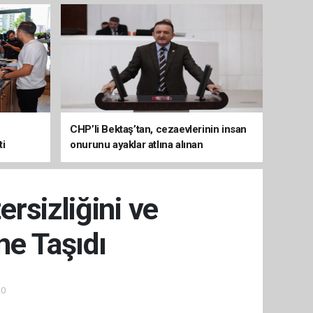
CHP’li Bektaş’tan, cezaevlerinin insan
ti
onurunu ayaklar atlına alınan
mekânlara dönüşmesine tepki
rsizliğini ve
e Taşıdı
20