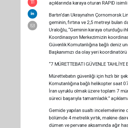
açıklarında karaya oturan RAPID isimli
Bartın’dan Ukrayna’nın Çornomorsk Lim
geminin, fırtına ve 2,5 metreyi bulan 
Uraloğlu, “Geminin karaya oturduğu ih
Koordinasyon Merkezimizin koordinas
Güvenlik Komutanlığına bağlı deniz uns
Başkanımızı da olay yeri koordinatörü 
“7 MÜRETTEBATI GÜVENLE TAHLİYE E
Mürettebatın güvenliği için hızlı bir şe
Komutanlığına bağlı helikopter saat 07.
İran uyruklu olmak üzere toplam 7 mür
süreci başarıyla tamamladık.” açıklam
Gemide yapılan sualtı incelemelerine d
bölümde 4 metrelik yırtık, makine daire
dümen ve pervane aksamında ağır hasarla