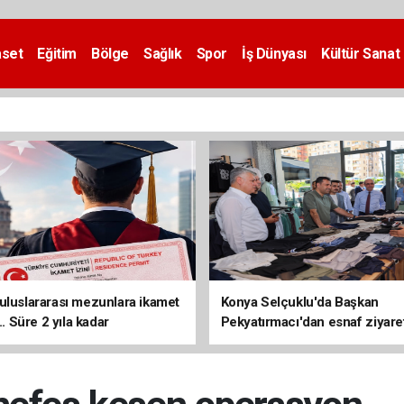
aset
Eğitim
Bölge
Sağlık
Spor
İş Dünyası
Kültür Sanat
uluslararası mezunlara ikamet
Konya Selçuklu'da Başkan
... Süre 2 yıla kadar
Pekyatırmacı'dan esnaf ziyare
ilecek