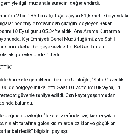
 gemiyle ilgili müdahale sürecini değerlendirdi.
anı’na 2 bin 135 ton alçı taşı taşıyan 81,6 metre boyundaki
dalgalar nedeniyle rotasından çıktığını söyleyen Bakan
barını 18 Eylül günü 05.34’te aldık. Ana Arama Kurtarma
yonunda, Kıyı Emniyeti Genel Müdürlüğümüz ve Sahil
urlarını derhal bölgeye sevk ettik. Kefken Liman
olarak görevlendirdik.” dedi.
TTİK”
kilde harekete geçtiklerini belirten Uraloğlu, “Sahil Güvenlik
00’de bölgeye intikal etti. Saat 10.24’te 6’sı Ukrayna, 1’i
ettebat güvenle tahliye edildi. Can kaybı yaşanmadan
asında bulundu.
e değinen Uraloğlu, “İskele tarafında baş kısma yakın
sinin alt tarafına gelen kısımlarda ezikler ve göçükler,
r belirledik” bilgisini paylaştı.