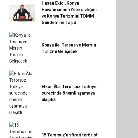
Hasan Ekici, Konya
Havalimanının Yetersizliğini
ve Konya Turizmini TBMM
Gündemine Taşıdı
Konya ile, Tarsus ve Mersin
Turizmi Gelişecek
Efkan Âlâ: Terörsüz Türkiye
sürecinde önemli aşamaya
ulaşıldı
15 Temmuz'un firari teröristi