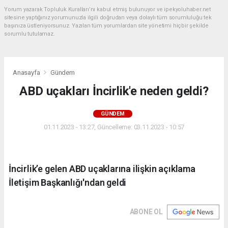
Yorum yazarak Topluluk Kuralları’nı kabul etmiş bulunuyor ve ipekyoluhaber.net
sitesine yaptığınız yorumunuzla ilgili doğrudan veya dolaylı tüm sorumluluğu tek
başınıza üstleniyorsunuz. Yazılan tüm yorumlardan site yönetimi hiçbir şekilde
sorumlu tutulamaz.
Anasayfa
Gündem
ABD uçakları İncirlik'e neden geldi?
GÜNDEM
01.11.2023 - 13:27, Güncelleme: 03.11.2023 - 10:57
İncirlik’e gelen ABD uçaklarına ilişkin açıklama
İletişim Başkanlığı'ndan geldi
ABONE OL