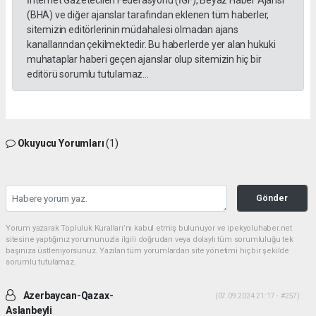
İnternet Gazetecileri Federasyonu (İGF), Beyaz Haber Ajansı
(BHA) ve diğer ajanslar tarafından eklenen tüm haberler,
sitemizin editörlerinin müdahalesi olmadan ajans
kanallarından çekilmektedir. Bu haberlerde yer alan hukuki
muhataplar haberi geçen ajanslar olup sitemizin hiç bir
editörü sorumlu tutulamaz...
Okuyucu Yorumları
(1)
Gönder
Yorum yazarak Topluluk Kuralları’nı kabul etmiş bulunuyor ve ipekyoluhaber.net
sitesine yaptığınız yorumunuzla ilgili doğrudan veya dolaylı tüm sorumluluğu tek
başınıza üstleniyorsunuz. Yazılan tüm yorumlardan site yönetimi hiçbir şekilde
sorumlu tutulamaz.
Azerbaycan-Qazax-
(07.09.2024 21:17 - #257)
Aslanbeyli