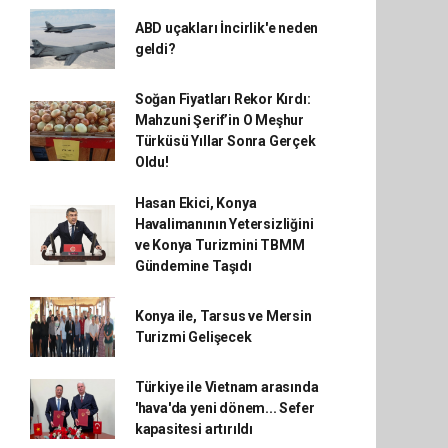
ABD uçakları İncirlik'e neden
geldi?
Soğan Fiyatları Rekor Kırdı:
Mahzuni Şerif’in O Meşhur
Türküsü Yıllar Sonra Gerçek
Oldu!
Hasan Ekici, Konya
Havalimanının Yetersizliğini
ve Konya Turizmini TBMM
Gündemine Taşıdı
Konya ile, Tarsus ve Mersin
Turizmi Gelişecek
Türkiye ile Vietnam arasında
'hava'da yeni dönem... Sefer
kapasitesi artırıldı