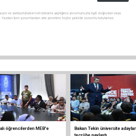
uyor ve ipekyoluhaber.net sitesine yaptığınız yorumunuzla ilgili doğrudan veya
. Yazılan tüm yorumlardan site yönetimi hiçbir şekilde sorumlu tutulamaz.
alı öğrencilerden MEB'e
Bakan Tekin üniversite adaylar
tecrübe paylaştı