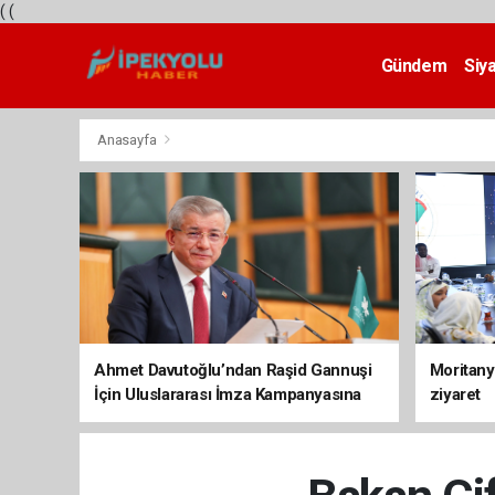
(
(
Gündem
Siy
Teknoloji
Anasayfa
Ahmet Davutoğlu’ndan Raşid Gannuşi
Moritany
İçin Uluslararası İmza Kampanyasına
ziyaret
Destek