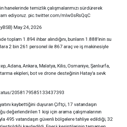
in hanelerinde temizlik çalışmalarımızı sürdürerek
evam ediyoruz. pic.twitter.com/mIw0sRsQqC
ayBSB) May 24, 2026
inde toplam 1.894 ihbar alındığını, bunların 1.888’inin su
ylara 2 bin 261 personel ile 867 araç ve iş makinesiyle
p, Adana, Ankara, Malatya, Kilis, Osmaniye, Şanlıurfa,
arma ekipleri, bot ve drone desteğinin Hatay’a sevk
r/status/2058179585133437393
yatını kaybettiğini duyuran Çiftçi, 17 vatandaşın
u değerlendirilen 1 kişi için arama çalışmalarının
yla 495 vatandaşın güvenli bölgelere tahliye edildiği, 32
rleştirildiği kaydedildi. Enerji kesintilerinin tamamen