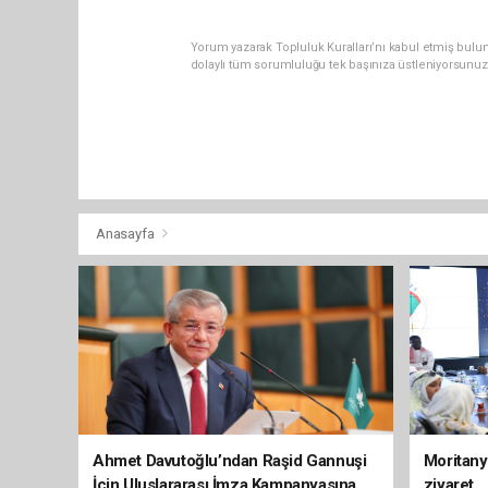
Yorum yazarak Topluluk Kuralları’nı kabul etmiş bulun
dolaylı tüm sorumluluğu tek başınıza üstleniyorsunuz
Anasayfa
Ahmet Davutoğlu’ndan Raşid Gannuşi
Moritany
İçin Uluslararası İmza Kampanyasına
ziyaret