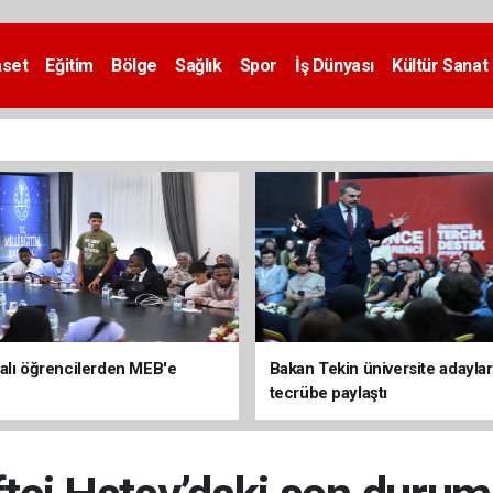
aset
Eğitim
Bölge
Sağlık
Spor
İş Dünyası
Kültür Sanat
alı öğrencilerden MEB'e
Bakan Tekin üniversite adaylar
tecrübe paylaştı