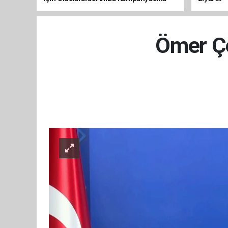
Destek
Ömer Çe