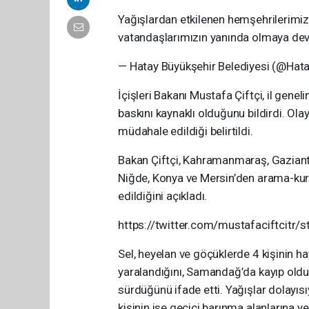
Yağışlardan etkilenen hemşehrilerimiz
vatandaşlarımızın yanında olmaya d
— Hatay Büyükşehir Belediyesi (@Hat
İçişleri Bakanı Mustafa Çiftçi, il genel
baskını kaynaklı olduğunu bildirdi. Ola
müdahale edildiği belirtildi.
Bakan Çiftçi, Kahramanmaraş, Gaziante
Niğde, Konya ve Mersin’den arama-kurt
edildiğini açıkladı.
https://twitter.com/mustafaciftcit
Sel, heyelan ve göçüklerde 4 kişinin ha
yaralandığını, Samandağ’da kayıp olduğ
sürdüğünü ifade etti. Yağışlar dolayısı
kişinin ise geçici barınma alanlarına ye